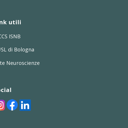
nk utili
CCS ISNB
SL di Bologna
te Neuroscienze
cial