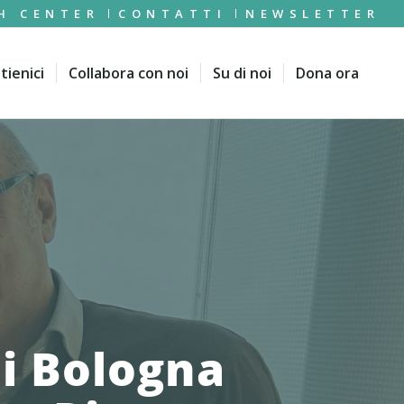
H CENTER
CONTATTI
NEWSLETTER
tienici
Collabora con noi
Su di noi
Dona ora
i Bologna