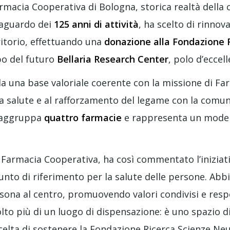
rmacia Cooperativa di Bologna, storica realtà della
traguardo dei
125 anni di attività
, ha scelto di rinno
ritorio, effettuando una
donazione alla Fondazione 
po del futuro
Bellaria Research Center
, polo d’eccel
da una base valoriale coerente con la missione di F
a salute e al rafforzamento del legame con la comun
 raggruppa
quattro farmacie
e rappresenta un modell
 Farmacia Cooperativa, ha così commentato l’iniziati
nto di riferimento per la salute delle persone. Abb
sona al centro, promuovendo valori condivisi e resp
olto più di un luogo di dispensazione: è uno spazio d
 scelta di sostenere la Fondazione Ricerca Scienze Neu