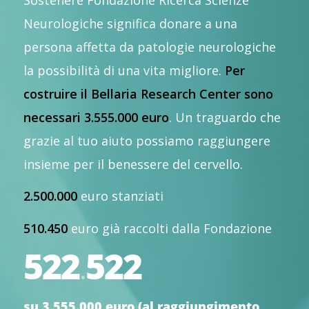
Neurologiche significa donare a una
persona affetta da patologie neurologiche
la possibilità di una vita migliore.
Per
costruire il Bellaria Research Center sono
necessari 3.555.000 euro
. Un traguardo che
grazie al tuo aiuto possiamo raggiungere
insieme per il benessere del cervello.
2.500.000
euro stanziati
510.450
euro già raccolti dalla Fondazione
544
550
.
su 3.555.000 euro (al raggiungimento